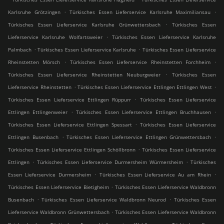
.
.
Karlsruhe Grötzingen
Türkisches Essen Lieferservice Karlsruhe Maximiliansau
.
Türkisches Essen Lieferservice Karlsruhe Grünwettersbach
Türkisches Essen
.
Lieferservice Karlsruhe Wolfartsweier
Türkisches Essen Lieferservice Karlsruhe
.
.
Palmbach
Türkisches Essen Lieferservice Karlsruhe
Türkisches Essen Lieferservice
.
.
Rheinstetten Mörsch
Türkisches Essen Lieferservice Rheinstetten Forchheim
.
Türkisches Essen Lieferservice Rheinstetten Neuburgweier
Türkisches Essen
.
.
Lieferservice Rheinstetten
Türkisches Essen Lieferservice Ettlingen Ettlingen West
.
Türkisches Essen Lieferservice Ettlingen Rüppurr
Türkisches Essen Lieferservice
.
.
Ettlingen Ettlingenweier
Türkisches Essen Lieferservice Ettlingen Bruchhausen
.
Türkisches Essen Lieferservice Ettlingen Spessart
Türkisches Essen Lieferservice
.
.
Ettlingen Busenbach
Türkisches Essen Lieferservice Ettlingen Grünwettersbach
.
Türkisches Essen Lieferservice Ettlingen Schöllbronn
Türkisches Essen Lieferservice
.
.
Ettlingen
Türkisches Essen Lieferservice Durmersheim Würmersheim
Türkisches
.
.
Essen Lieferservice Durmersheim
Türkisches Essen Lieferservice Au am Rhein
.
Türkisches Essen Lieferservice Bietigheim
Türkisches Essen Lieferservice Waldbronn
.
.
Busenbach
Türkisches Essen Lieferservice Waldbronn Neurod
Türkisches Essen
.
Lieferservice Waldbronn Grünwettersbach
Türkisches Essen Lieferservice Waldbronn
.
.