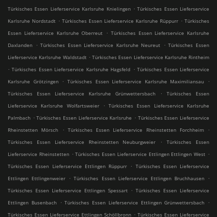
.
Türkisches Essen Lieferservice Karlsruhe Knielingen
Türkisches Essen Lieferservice
.
.
Karlsruhe Nordstadt
Türkisches Essen Lieferservice Karlsruhe Rüppurr
Türkisches
.
Essen Lieferservice Karlsruhe Oberreut
Türkisches Essen Lieferservice Karlsruhe
.
.
Daxlanden
Türkisches Essen Lieferservice Karlsruhe Neureut
Türkisches Essen
.
Lieferservice Karlsruhe Waldstadt
Türkisches Essen Lieferservice Karlsruhe Rintheim
.
.
Türkisches Essen Lieferservice Karlsruhe Hagsfeld
Türkisches Essen Lieferservice
.
.
Karlsruhe Grötzingen
Türkisches Essen Lieferservice Karlsruhe Maximiliansau
.
Türkisches Essen Lieferservice Karlsruhe Grünwettersbach
Türkisches Essen
.
Lieferservice Karlsruhe Wolfartsweier
Türkisches Essen Lieferservice Karlsruhe
.
.
Palmbach
Türkisches Essen Lieferservice Karlsruhe
Türkisches Essen Lieferservice
.
.
Rheinstetten Mörsch
Türkisches Essen Lieferservice Rheinstetten Forchheim
.
Türkisches Essen Lieferservice Rheinstetten Neuburgweier
Türkisches Essen
.
.
Lieferservice Rheinstetten
Türkisches Essen Lieferservice Ettlingen Ettlingen West
.
Türkisches Essen Lieferservice Ettlingen Rüppurr
Türkisches Essen Lieferservice
.
.
Ettlingen Ettlingenweier
Türkisches Essen Lieferservice Ettlingen Bruchhausen
.
Türkisches Essen Lieferservice Ettlingen Spessart
Türkisches Essen Lieferservice
.
.
Ettlingen Busenbach
Türkisches Essen Lieferservice Ettlingen Grünwettersbach
.
Türkisches Essen Lieferservice Ettlingen Schöllbronn
Türkisches Essen Lieferservice