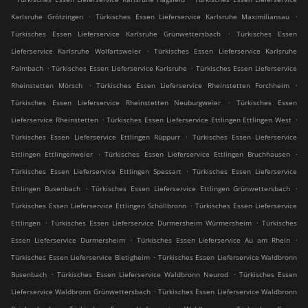
.
.
Karlsruhe Grötzingen
Türkisches Essen Lieferservice Karlsruhe Maximiliansau
.
Türkisches Essen Lieferservice Karlsruhe Grünwettersbach
Türkisches Essen
.
Lieferservice Karlsruhe Wolfartsweier
Türkisches Essen Lieferservice Karlsruhe
.
.
Palmbach
Türkisches Essen Lieferservice Karlsruhe
Türkisches Essen Lieferservice
.
.
Rheinstetten Mörsch
Türkisches Essen Lieferservice Rheinstetten Forchheim
.
Türkisches Essen Lieferservice Rheinstetten Neuburgweier
Türkisches Essen
.
.
Lieferservice Rheinstetten
Türkisches Essen Lieferservice Ettlingen Ettlingen West
.
Türkisches Essen Lieferservice Ettlingen Rüppurr
Türkisches Essen Lieferservice
.
.
Ettlingen Ettlingenweier
Türkisches Essen Lieferservice Ettlingen Bruchhausen
.
Türkisches Essen Lieferservice Ettlingen Spessart
Türkisches Essen Lieferservice
.
.
Ettlingen Busenbach
Türkisches Essen Lieferservice Ettlingen Grünwettersbach
.
Türkisches Essen Lieferservice Ettlingen Schöllbronn
Türkisches Essen Lieferservice
.
.
Ettlingen
Türkisches Essen Lieferservice Durmersheim Würmersheim
Türkisches
.
.
Essen Lieferservice Durmersheim
Türkisches Essen Lieferservice Au am Rhein
.
Türkisches Essen Lieferservice Bietigheim
Türkisches Essen Lieferservice Waldbronn
.
.
Busenbach
Türkisches Essen Lieferservice Waldbronn Neurod
Türkisches Essen
.
Lieferservice Waldbronn Grünwettersbach
Türkisches Essen Lieferservice Waldbronn
.
.