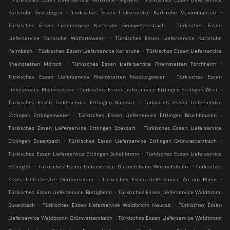
.
.
Karlsruhe Grötzingen
Türkisches Essen Lieferservice Karlsruhe Maximiliansau
.
Türkisches Essen Lieferservice Karlsruhe Grünwettersbach
Türkisches Essen
.
Lieferservice Karlsruhe Wolfartsweier
Türkisches Essen Lieferservice Karlsruhe
.
.
Palmbach
Türkisches Essen Lieferservice Karlsruhe
Türkisches Essen Lieferservice
.
.
Rheinstetten Mörsch
Türkisches Essen Lieferservice Rheinstetten Forchheim
.
Türkisches Essen Lieferservice Rheinstetten Neuburgweier
Türkisches Essen
.
.
Lieferservice Rheinstetten
Türkisches Essen Lieferservice Ettlingen Ettlingen West
.
Türkisches Essen Lieferservice Ettlingen Rüppurr
Türkisches Essen Lieferservice
.
.
Ettlingen Ettlingenweier
Türkisches Essen Lieferservice Ettlingen Bruchhausen
.
Türkisches Essen Lieferservice Ettlingen Spessart
Türkisches Essen Lieferservice
.
.
Ettlingen Busenbach
Türkisches Essen Lieferservice Ettlingen Grünwettersbach
.
Türkisches Essen Lieferservice Ettlingen Schöllbronn
Türkisches Essen Lieferservice
.
.
Ettlingen
Türkisches Essen Lieferservice Durmersheim Würmersheim
Türkisches
.
.
Essen Lieferservice Durmersheim
Türkisches Essen Lieferservice Au am Rhein
.
Türkisches Essen Lieferservice Bietigheim
Türkisches Essen Lieferservice Waldbronn
.
.
Busenbach
Türkisches Essen Lieferservice Waldbronn Neurod
Türkisches Essen
.
Lieferservice Waldbronn Grünwettersbach
Türkisches Essen Lieferservice Waldbronn
.
.