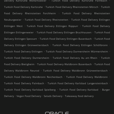
Delivery Karlsruhe Wolfartsweier
Turkish Food Delivery Karlsruhe Palmbach
.
.
Turkish Food Delivery Karlsruhe
Turkish Food Delivery Rheinstetten Mörsch
Turkish
.
Food Delivery Rheinstetten Forchheim
Turkish Food Delivery Rheinstetten
.
.
Neuburgweier
Turkish Food Delivery Rheinstetten
Turkish Food Delivery Ettlingen
.
.
Ettlingen West
Turkish Food Delivery Ettlingen Rüppurr
Turkish Food Delivery
.
.
Ettlingen Ettlingenweier
Turkish Food Delivery Ettlingen Bruchhausen
Turkish Food
.
.
Delivery Ettlingen Spessart
Turkish Food Delivery Ettlingen Busenbach
Turkish Food
.
.
Delivery Ettlingen Grünwettersbach
Turkish Food Delivery Ettlingen Schöllbronn
.
.
Turkish Food Delivery Ettlingen
Turkish Food Delivery Durmersheim Würmersheim
.
.
Turkish Food Delivery Durmersheim
Turkish Food Delivery Au am Rhein
Turkish
.
.
Food Delivery Bietigheim
Turkish Food Delivery Waldbronn Busenbach
Turkish Food
.
.
Delivery Waldbronn Neurod
Turkish Food Delivery Waldbronn Grünwettersbach
.
.
Turkish Food Delivery Waldbronn Reichenbach
Turkish Food Delivery Waldbronn
.
.
Turkish Food Delivery Palmbach
Turkish Food Delivery Karlsbad Langensteinbach
.
.
Turkish Food Delivery Karlsbad Spielberg
Turkish Food Delivery Karlsbad
Burger
.
.
.
Delivery
Vegan Food Delivery
Salads Delivery
Takeaway food delivery