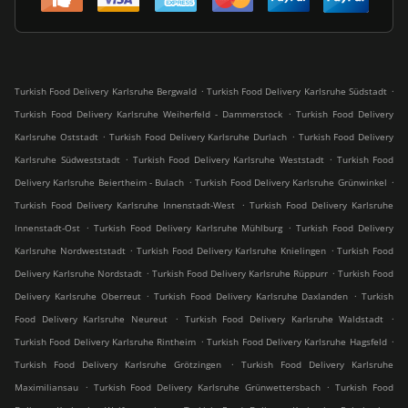
.
.
Turkish Food Delivery Karlsruhe Bergwald
Turkish Food Delivery Karlsruhe Südstadt
.
Turkish Food Delivery Karlsruhe Weiherfeld - Dammerstock
Turkish Food Delivery
.
.
Karlsruhe Oststadt
Turkish Food Delivery Karlsruhe Durlach
Turkish Food Delivery
.
.
Karlsruhe Südweststadt
Turkish Food Delivery Karlsruhe Weststadt
Turkish Food
.
.
Delivery Karlsruhe Beiertheim - Bulach
Turkish Food Delivery Karlsruhe Grünwinkel
.
Turkish Food Delivery Karlsruhe Innenstadt-West
Turkish Food Delivery Karlsruhe
.
.
Innenstadt-Ost
Turkish Food Delivery Karlsruhe Mühlburg
Turkish Food Delivery
.
.
Karlsruhe Nordweststadt
Turkish Food Delivery Karlsruhe Knielingen
Turkish Food
.
.
Delivery Karlsruhe Nordstadt
Turkish Food Delivery Karlsruhe Rüppurr
Turkish Food
.
.
Delivery Karlsruhe Oberreut
Turkish Food Delivery Karlsruhe Daxlanden
Turkish
.
.
Food Delivery Karlsruhe Neureut
Turkish Food Delivery Karlsruhe Waldstadt
.
.
Turkish Food Delivery Karlsruhe Rintheim
Turkish Food Delivery Karlsruhe Hagsfeld
.
Turkish Food Delivery Karlsruhe Grötzingen
Turkish Food Delivery Karlsruhe
.
.
Maximiliansau
Turkish Food Delivery Karlsruhe Grünwettersbach
Turkish Food
.
.